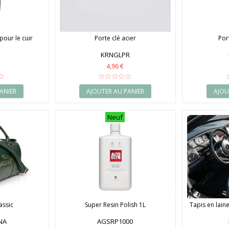
pour le cuir
Porte clé acier
Por
KRNGLPR
4,96 €
ANIER
AJOUTER AU PANIER
AJOU
Neuf
assic
Super Resin Polish 1L
Tapis en lain
NA
AGSRP1000