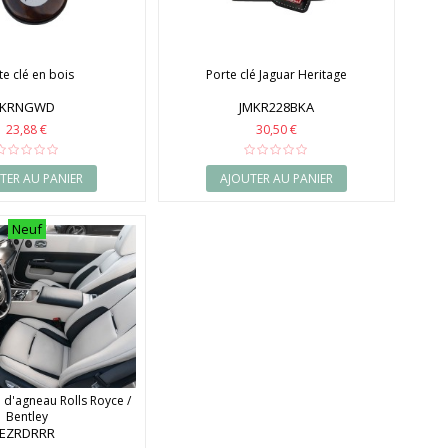
te clé en bois
Porte clé Jaguar Heritage
KRNGWD
JMKR228BKA
23,88 €
30,50 €
TER AU PANIER
AJOUTER AU PANIER
Neuf
e d'agneau Rolls Royce /
Bentley
EZRDRRR