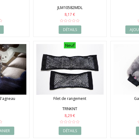
JLM10582MDL
8,17 €
DÉTAILS
AJOU
Neuf
 d'agneau
Filet de rangement
Ga
TRNKNT
8,29 €
ANIER
DÉTAILS