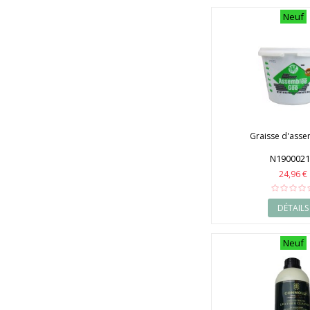
1998
Neuf
1999
2000
2001
2002
2003
2004
2005
2006
2007
Graisse d'ass
2008
2009
N190002
2010
24,96 €
2011
2012
2013
DÉTAILS
2014
2015
Neuf
2016
2017
2018
2019
2020