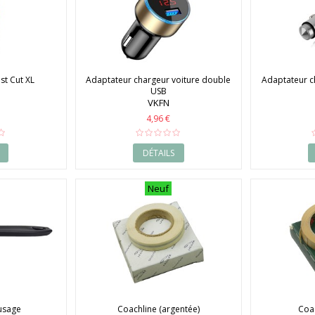
ast Cut XL
Adaptateur chargeur voiture double
Adaptateur c
USB
VKFN
4,96 €
DÉTAILS
Neuf
usage
Coachline (argentée)
Coa