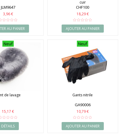
cuir
JLM9647
CHF100
3,96 €
18,29 €
TER AU PANIER
AJOUTER AU PANIER
Neuf
Neuf
nt de lavage
Gants nitrile
GA90006
15,17 €
10,79 €
DÉTAILS
AJOUTER AU PANIER