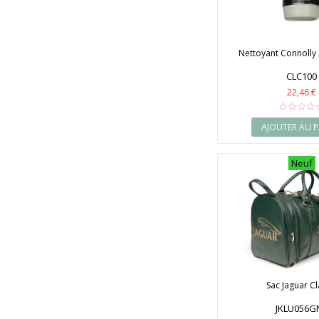
Nettoyant Connolly 
CLC100
22,46 €
AJOUTER AU P
Neuf
Sac Jaguar Cl
JKLU056G