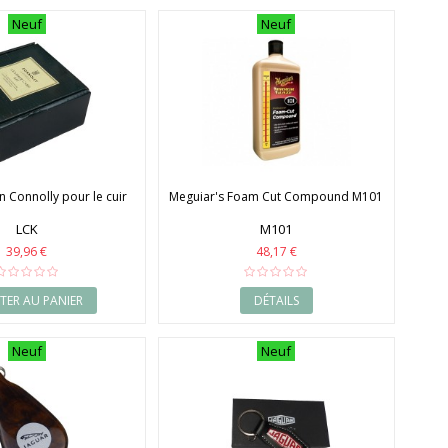
Neuf
Neuf
en Connolly pour le cuir
Meguiar's Foam Cut Compound M101
LCK
M101
39,96 €
48,17 €
TER AU PANIER
DÉTAILS
Neuf
Neuf