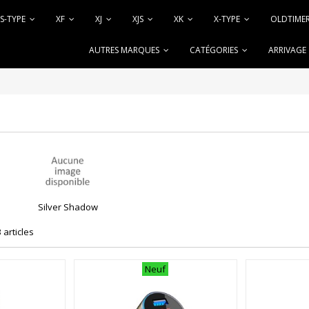
S-TYPE
XF
XJ
XJS
XK
X-TYPE
OLDTIME
AUTRES MARQUES
CATÉGORIES
ARRIVAGE
Silver Shadow
3 articles
Neuf