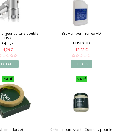
hargeur voiture double
Bilt Hamber - Surfex HD
USB
GJDQ2
BHSFXHD
4,29 €
12,92 €
DÉTAILS
DÉTAILS
Neuf
Neuf
chline (dorée)
Crème nourrissante Connolly pour le