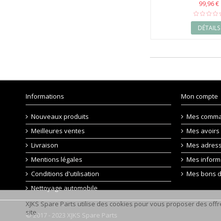
99,96 €
DÉTAILS
Informations
Mon compte
Nouveaux produits
Mes comm
Meilleures ventes
Mes avoirs
Livraison
Mes adres
Mentions légales
Mes inform
Conditions d'utilisation
Mes bons d
Nettoyage automobile
XJKS Spare Parts utilise des cookies pour vous proposer des offre
site.
© 2017 - 2023 XJKS Spare Parts