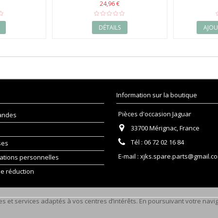
24,96 €
DÉTAILS
AJOU
Information sur la boutique
Pièces d'occasion Jaguar
andes
33700 Mérignac, France
Tél :
06 72 02 16 84
ses
E-mail :
xjks.spare.parts@gmail.c
ations personnelles
e réduction
s et services adaptés à vos centres d’intérêts. En poursuivant votre naviga