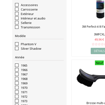
Accessoires
Carrosserie
Extérieur
Intérieur et audio
Sellerie
3M Perfect-it III F
Transmission
3MFCXL
Modèle
49,96 €
Phantom V
Silver Shadow
DÉTAILS
Année
Neuf
1965
1966
1967
1968
1969
1970
1971
1972
1973
Brosse multi-