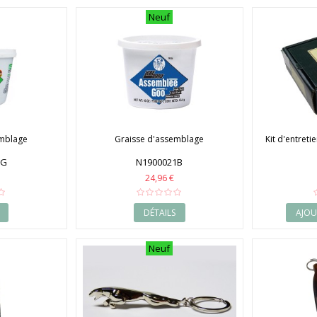
Neuf
emblage
Graisse d'assemblage
Kit d'entreti
1G
N1900021B
24,96 €
DÉTAILS
AJOU
Neuf