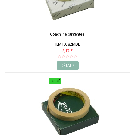
Coachline (argentée)
JLM10582MDL
8,17 €
DÉTAILS
Neuf