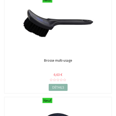
Neuf
Brosse multi-usage
6,63 €
DÉTAILS
Neuf