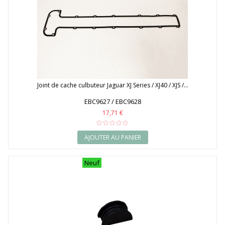
Joint de cache culbuteur Jaguar XJ Series / XJ40 / XJS /...
EBC9627 / EBC9628
17,71 €
AJOUTER AU PANIER
Neuf