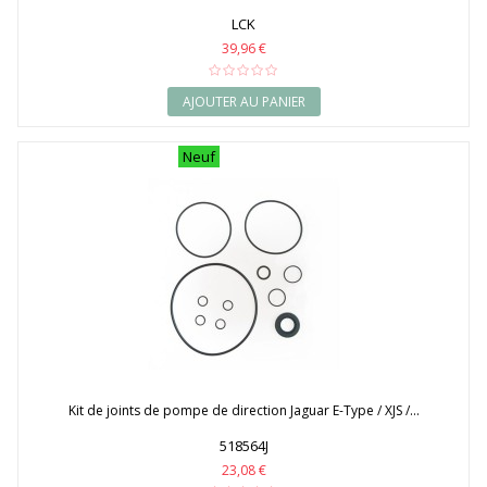
LCK
39,96 €
AJOUTER AU PANIER
Neuf
Kit de joints de pompe de direction Jaguar E-Type / XJS /...
518564J
23,08 €