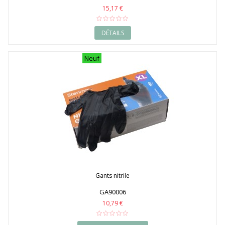
15,17 €
DÉTAILS
Neuf
Gants nitrile
GA90006
10,79 €