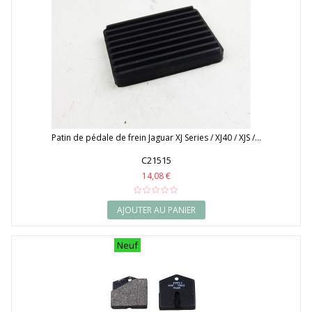
Patin de pédale de frein Jaguar XJ Series / XJ40 / XJS /...
C21515
14,08 €
AJOUTER AU PANIER
Neuf