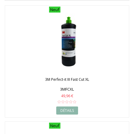
1993
1994
Neuf
1995
1996
1997
1998
1999
2000
2001
2002
2003
2004
2005
2006
3M Perfect-it III Fast Cut XL
2007
2008
3MFCXL
2009
49,96 €
2010
2011
2012
DÉTAILS
2013
2014
Neuf
2015
2016