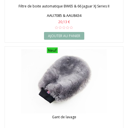
Filtre de boite automatique BW65 & 66 Jaguar XJ Series II
AAU7085 & AAU8434
20,13 €
AJOUTER AU PANIER
Neuf
Gant de lavage