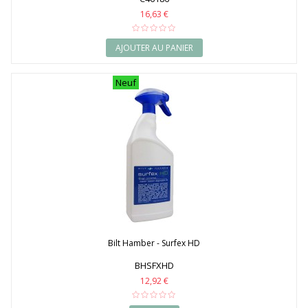
16,63 €
AJOUTER AU PANIER
Neuf
Bilt Hamber - Surfex HD
BHSFXHD
12,92 €