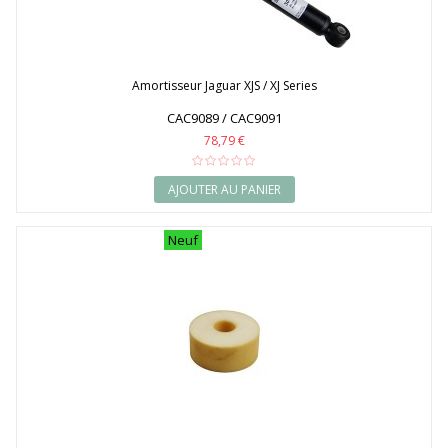
Amortisseur Jaguar XJS / XJ Series
CAC9089 / CAC9091
78,79 €
AJOUTER AU PANIER
Neuf