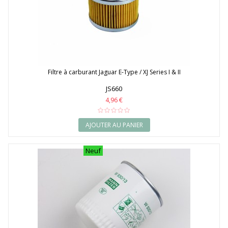
Filtre à carburant Jaguar E-Type / XJ Series I & II
JS660
4,96 €
AJOUTER AU PANIER
Neuf