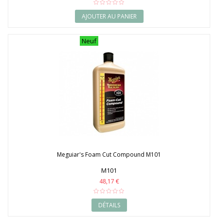
AJOUTER AU PANIER
Neuf
Meguiar's Foam Cut Compound M101
M101
48,17 €
DÉTAILS