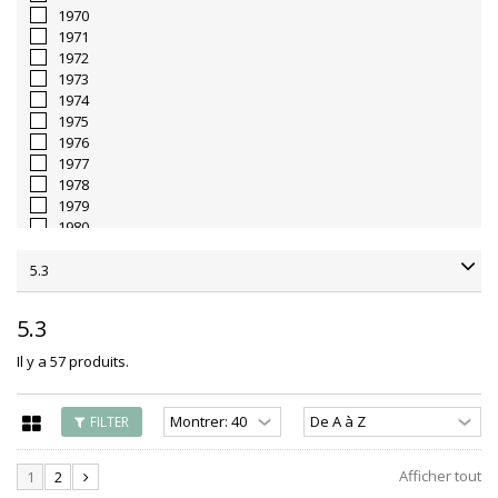
1970
1971
1972
1973
1974
1975
1976
1977
1978
1979
1980
1981
1982
5.3
1983
1984
5.3
1985
1986
Il y a 57 produits.
1987
1988
1989
FILTER
1990
1991
Afficher tout
1
2
1992