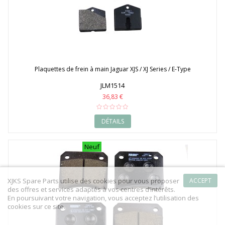
Plaquettes de frein à main Jaguar XJS / XJ Series / E-Type
JLM1514
36,83 €
DÉTAILS
Neuf
XJKS Spare Parts utilise des cookies pour vous proposer
ACCEPT
des offres et services adaptés à vos centres d’intérêts.
En poursuivant votre navigation, vous acceptez l’utilisation des
cookies sur ce site.