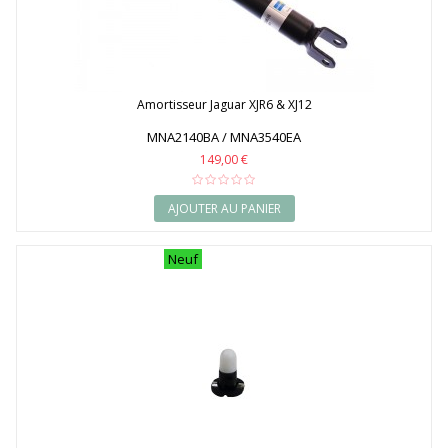
Amortisseur Jaguar XJR6 & XJ12
MNA2140BA / MNA3540EA
149,00 €
AJOUTER AU PANIER
Neuf