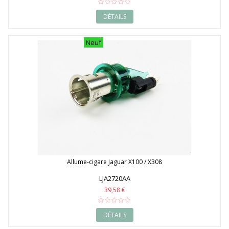
DÉTAILS
Neuf
Allume-cigare Jaguar X100 / X308
LJA2720AA
39,58 €
DÉTAILS