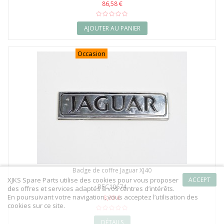
86,58 €
AJOUTER AU PANIER
Occasion
Badge de coffre Jaguar XJ40
XJKS Spare Parts utilise des cookies pour vous proposer
ACCEPT
BEC10674
des offres et services adaptés à vos centres d’intérêts.
En poursuivant votre navigation, vous acceptez l’utilisation des
8,33 €
cookies sur ce site.
DÉTAILS