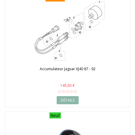
Accumulateur Jaguar XJ40 87 - 92
145,83 €
DÉTAILS
Neuf