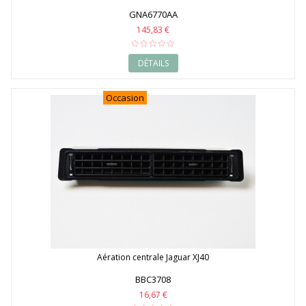
GNA6770AA
145,83 €
DÉTAILS
Occasion
Aération centrale Jaguar XJ40
BBC3708
16,67 €