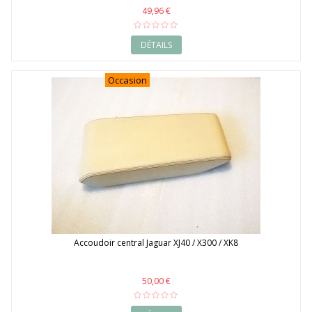
2018
49,96 €
2019
2020
DÉTAILS
Occasion
Accoudoir central Jaguar XJ40 / X300 / XK8
50,00 €