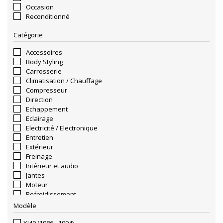
Occasion
Reconditionné
Catégorie
Accessoires
Body Styling
Carrosserie
Climatisation / Chauffage
Compresseur
Direction
Echappement
Eclairage
Electricité / Electronique
Entretien
Extérieur
Freinage
Intérieur et audio
Jantes
Moteur
Refroidissement
Sellerie
Modèle
Suspension
Transmission