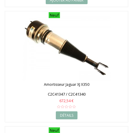
AJOUTER AU PANIER
Neuf
Amortisseur Jaguar XJ X350
C2C41347 / C2C41340
672,54 €
DÉTAILS
Neuf