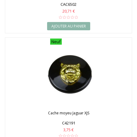
CAC6502
20,71 €
AJOUTER AU PANIER
Neuf
Cache moyeu Jaguar XJS
C42191
3,75 €