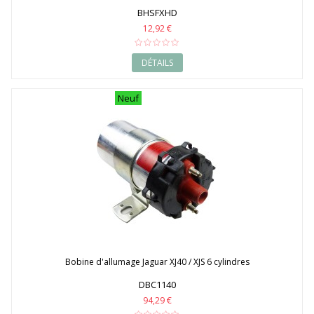
BHSFXHD
12,92 €
DÉTAILS
Neuf
Bobine d'allumage Jaguar XJ40 / XJS 6 cylindres
DBC1140
94,29 €