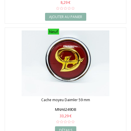
8,29 €
AJOUTER AU PANIER
Neuf
Cache moyeu Daimler 59 mm
MNA6249DB
33,29 €
DÉTAILS