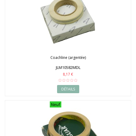
Coachline (argentée)
JLM10582MDL
8,17 €
DÉTAILS
Neuf