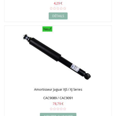
4,29 €
DÉTAILS
Neuf
Amortisseur Jaguar XJS / XJ Series
CAC9089 / CAC9091
78,79 €