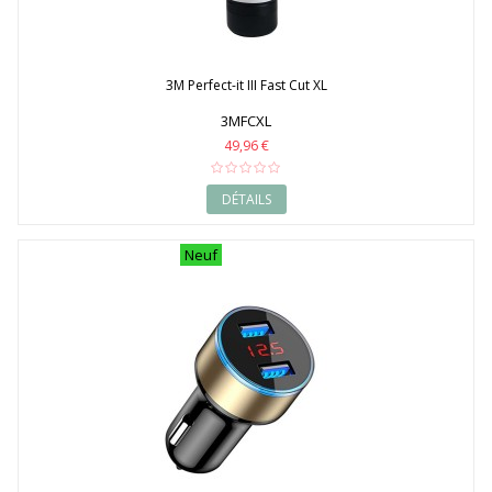
2008
2009
2010
2011
3M Perfect-it III Fast Cut XL
2012
2013
3MFCXL
2014
49,96 €
2015
2016
DÉTAILS
2017
2018
2019
Neuf
2020