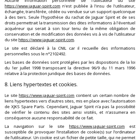
Aucune information personnelle de l'utilisateur du site
https://www.jaguar-spirit.com
n'est publiée à l'insu de l'utilisateur,
échangée, transférée, cédée ou vendue sur un support quelconque
à des tiers. Seule l'hypothèse du rachat de Jaguar Spirit et de ses
droits permettrait la transmission des dites informations à l'éventuel
acquéreur qui serait à son tour tenu de la même obligation de
conservation et de modification des données vis à vis de l'utilisateur
du site
https://www.jaguar-spirit.com
.
Le site est déclaré à la CNIL car il recueille des informations
personnelles sous le n°
2102492
.
Les bases de données sont protégées par les dispositions de la loi
du 1er juillet 1998 transposant la directive 96/9 du 11 mars 1996
relative à la protection juridique des bases de données.
8. Liens hypertextes et cookies.
Le site
https://www.jaguar-spirit.com
contient un certain nombre de
liens hypertextes vers d’autres sites, mis en place avec l’autorisation
de XJKS Spare Parts. Cependant, Jaguar Spirit n’a pas la possibilité
de vérifier le contenu des sites ainsi visités, et n’assumera en
conséquence aucune responsabilité de ce fait.
La navigation sur le site
https://www.jaguar-spirit.com
est
susceptible de provoquer l’installation de cookie(s) sur l’ordinateur
de l’utilisateur. Un cookie est un fichier de petite taille, qui ne permet