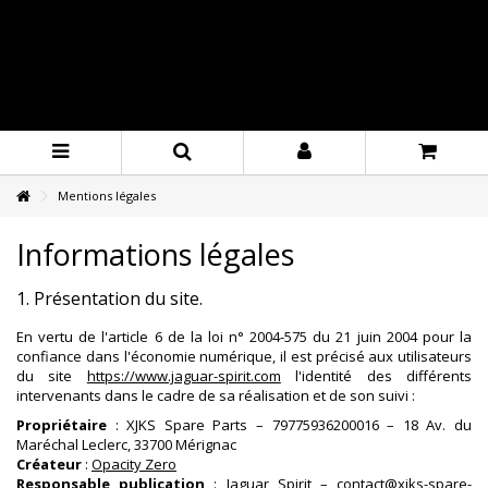
Mentions légales
Informations légales
1. Présentation du site.
En vertu de l'article 6 de la loi n° 2004-575 du 21 juin 2004 pour la
confiance dans l'économie numérique, il est précisé aux utilisateurs
du site
https://www.jaguar-spirit.com
l'identité des différents
intervenants dans le cadre de sa réalisation et de son suivi :
Propriétaire
: XJKS Spare Parts – 79775936200016 – 18 Av. du
Maréchal Leclerc, 33700 Mérignac
Créateur
:
Opacity Zero
Responsable publication
: Jaguar Spirit –
contact@xjks-spare-