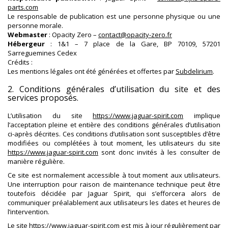
parts.com
Le responsable de publication est une personne physique ou une
personne morale.
Webmaster
: Opacity Zero –
contact@opacity-zero.fr
Hébergeur
: 1&1 – 7 place de la Gare, BP 70109, 57201
Sarreguemines Cedex
Crédits :
Les mentions légales ont été générées et offertes par
Subdelirium
.
2. Conditions générales d’utilisation du site et des
services proposés.
L’utilisation du site
https://www.jaguar-spirit.com
implique
l’acceptation pleine et entière des conditions générales d’utilisation
ci-après décrites. Ces conditions d’utilisation sont susceptibles d’être
modifiées ou complétées à tout moment, les utilisateurs du site
https://www.jaguar-spirit.com
sont donc invités à les consulter de
manière régulière.
Ce site est normalement accessible à tout moment aux utilisateurs.
Une interruption pour raison de maintenance technique peut être
toutefois décidée par Jaguar Spirit, qui s’efforcera alors de
communiquer préalablement aux utilisateurs les dates et heures de
l’intervention.
Le site
https://www.jaguar-spirit.com
est mis à jour régulièrement par