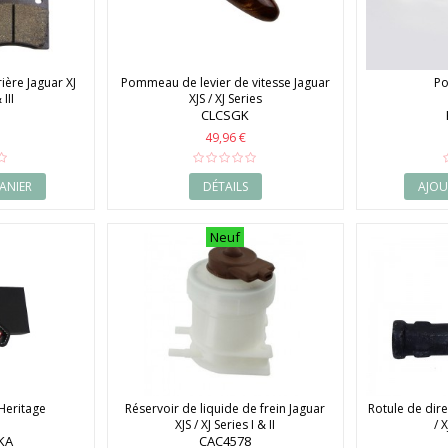
rière Jaguar XJ
Pommeau de levier de vitesse Jaguar
Po
 III
XJS / XJ Series
CLCSGK
49,96 €
ANIER
DÉTAILS
AJOU
Neuf
 Heritage
Réservoir de liquide de frein Jaguar
Rotule de dire
XJS / XJ Series I & II
/ X
KA
CAC4578