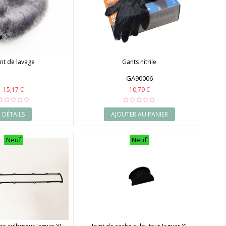
nt de lavage
Gants nitrile
GA90006
15,17 €
10,79 €
DÉTAILS
AJOUTER AU PANIER
Neuf
Neuf