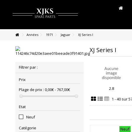
Années
1971
Jaguar
XJ Series I
XJ Series I
Filtrer par :
Prix
2.8
Plage de prix :
0,00€ - 767,00€
1 - 40 sur 5
Etat
Neuf
Catégorie
Neuf