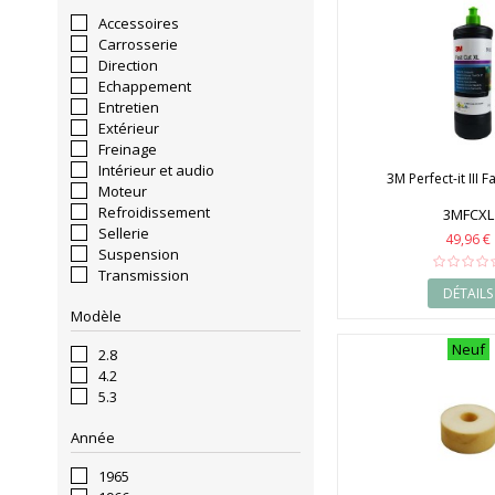
Accessoires
Carrosserie
Direction
Echappement
Entretien
Extérieur
Freinage
Intérieur et audio
3M Perfect-it III F
Moteur
Refroidissement
3MFCXL
Sellerie
49,96 €
Suspension
Transmission
DÉTAILS
Modèle
Neuf
2.8
4.2
5.3
Année
1965