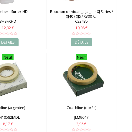
amber - Surfex HD
Bouchon de vidange Jaguar XJ Series /
XJ40 / XJS / X300 /...
BHSFXHD
C23435
12,92 €
10,08 €
DÉTAILS
DÉTAILS
Neuf
Neuf
line (argentée)
Coachline (dorée)
LM10582MDL
JLM9647
8,17 €
3,96 €