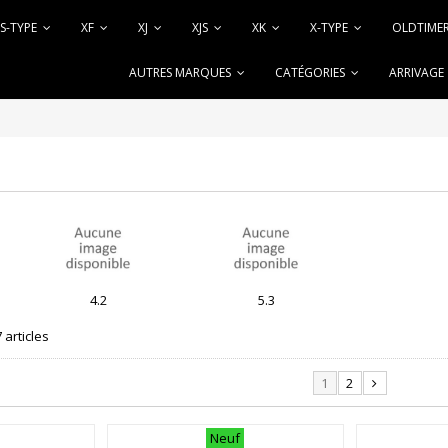
S-TYPE
XF
XJ
XJS
XK
X-TYPE
OLDTIME
AUTRES MARQUES
CATÉGORIES
ARRIVAGE
4.2
5.3
7 articles
1
2
Neuf