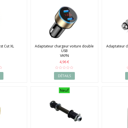
ast Cut XL
Adaptateur chargeur voiture double
Adaptateur c
USB
VKFN
4,96 €
DÉTAILS
Neuf