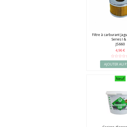
2014
2015
2016
2017
2018
2019
Filtre à carburant Jagu
2020
Series I & 
JS660
4,96 €
AJOUTER AU P
Neuf