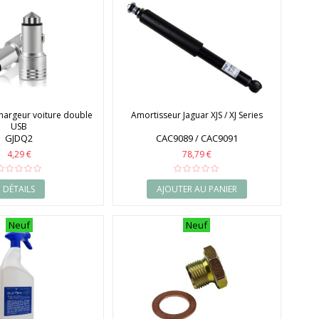
hargeur voiture double
Amortisseur Jaguar XJS / XJ Series
USB
GJDQ2
CAC9089 / CAC9091
4,29 €
78,79 €
DÉTAILS
AJOUTER AU PANIER
Neuf
Neuf