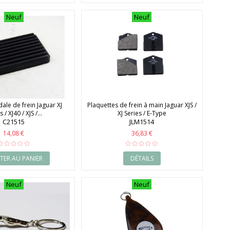
Neuf
Neuf
ale de frein Jaguar XJ
Plaquettes de frein à main Jaguar XJS /
 / XJ40 / XJS /...
XJ Series / E-Type
C21515
JLM1514
14,08 €
36,83 €
TER AU PANIER
DÉTAILS
Neuf
Neuf