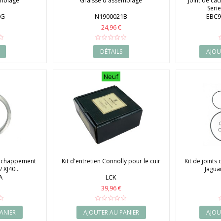
emblage
Graisse d'assemblage
Joint de cac
Series
1G
N1900021B
EBC9
24,96 €
DÉTAILS
AJOU
Neuf
d'échappement
Kit d'entretien Connolly pour le cuir
Kit de joint
/ XJ40...
Jaguar
A
LCK
39,96 €
ANIER
AJOUTER AU PANIER
AJOU