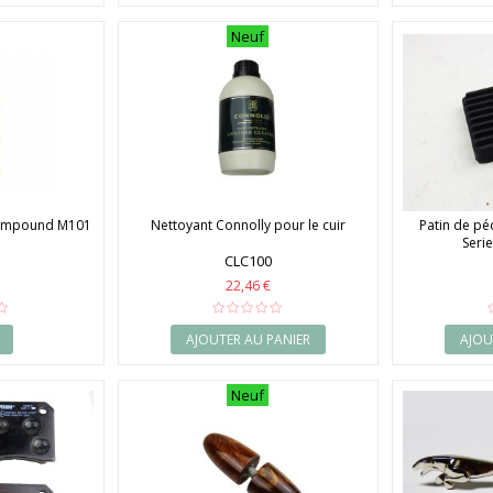
Neuf
Compound M101
Nettoyant Connolly pour le cuir
Patin de péd
Series
CLC100
22,46 €
AJOUTER AU PANIER
AJOU
Neuf