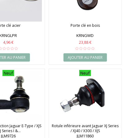
rte clé acier
Porte clé en bois
KRNGLPR
KRNGWD
4,96 €
23,88 €
TER AU PANIER
AJOUTER AU PANIER
Neuf
Neuf
ction Jaguar E-Type / XJS
Rotule inférieure avant Jaguar XJ Series
J Series I &...
/ XJ40 / X300 / XJS
JLM9726
JLM11860