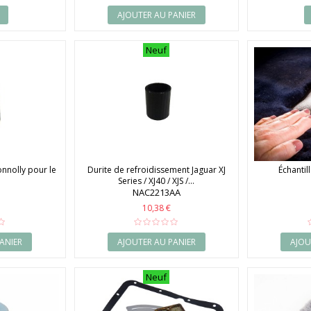
AJOUTER AU PANIER
Neuf
nnolly pour le
Durite de refroidissement Jaguar XJ
Échantil
Series / XJ40 / XJS /...
NAC2213AA
10,38 €
ANIER
AJOUTER AU PANIER
AJOU
Neuf