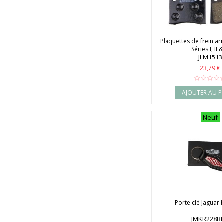
Plaquettes de frein ar
Séries I, II &
JLM1513
23,79 €
AJOUTER AU P
Neuf
Porte clé Jaguar
JMKR228B