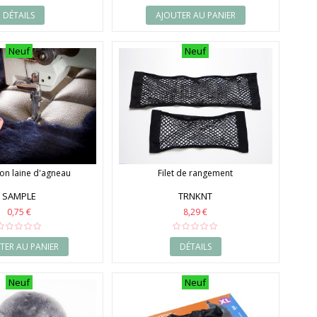
DÉTAILS
AJOUTER AU PANIER
Neuf
Neuf
lon laine d'agneau
Filet de rangement
SAMPLE
TRNKNT
0,75 €
8,29 €
TER AU PANIER
DÉTAILS
Neuf
Neuf