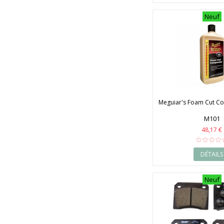
Neuf
Meguiar's Foam Cut 
M101
48,17 €
DÉTAILS
Neuf