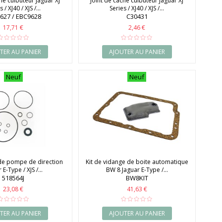
he culbuteur Jaguar XJ
Joint de cache culbuteur Jaguar XJ
 / XJ40 / XJS /...
Series / XJ40 / XJS /...
627 / EBC9628
C30431
17,71 €
2,46 €
TER AU PANIER
AJOUTER AU PANIER
Neuf
Neuf
s de pompe de direction
Kit de vidange de boite automatique
 E-Type / XJS /...
BW 8 Jaguar E-Type /...
518564J
BW8KIT
23,08 €
41,63 €
TER AU PANIER
AJOUTER AU PANIER