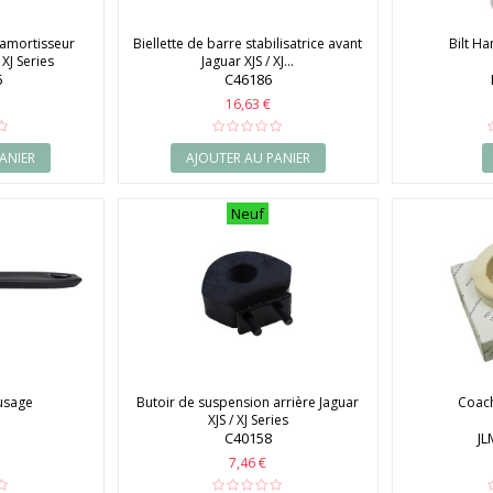
'amortisseur
Biellette de barre stabilisatrice avant
Bilt H
 XJ Series
Jaguar XJS / XJ...
6
C46186
16,63 €
ANIER
AJOUTER AU PANIER
Neuf
usage
Butoir de suspension arrière Jaguar
Coach
XJS / XJ Series
C40158
J
7,46 €