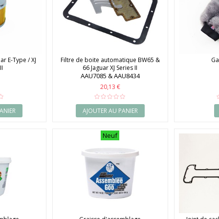
ar E-Type / XJ
Filtre de boite automatique BW65 &
Ga
II
66 Jaguar XJ Series II
AAU7085 & AAU8434
20,13 €
ANIER
AJOUTER AU PANIER
Neuf