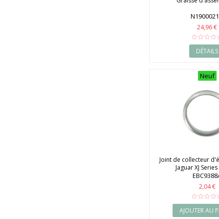
Graisse d'ass
N190002
24,96 €
DÉTAILS
Neuf
Joint de collecteur 
Jaguar XJ Series 
EBC9388
2,04 €
AJOUTER AU P