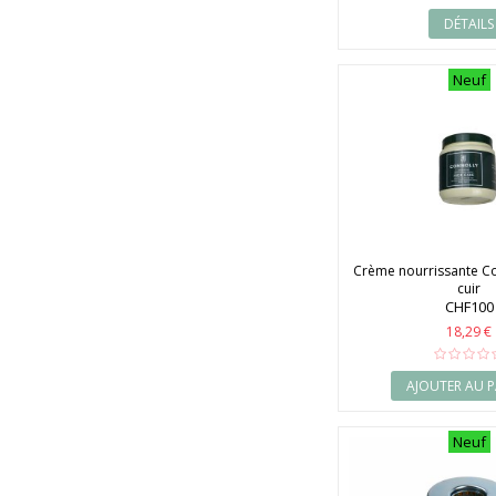
1990
DÉTAILS
1991
1992
1993
Neuf
1994
1995
1996
1997
1998
1999
2000
2001
2002
Crème nourrissante Co
2003
cuir
2004
CHF100
2005
18,29 €
2006
2007
AJOUTER AU P
2008
2009
2010
Neuf
2011
2012
2013