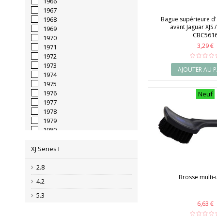
1966
1967
1968
Bague supérieure d
avant Jaguar XJS /
1969
CBC561
1970
3,29 €
1971
1972
1973
AJOUTER AU P
1974
1975
1976
Neuf
1977
1978
1979
1980
1981
1982
XJ Series I
1983
1984
2.8
1985
Brosse multi-
4.2
1986
1987
5.3
1988
6,63 €
1989