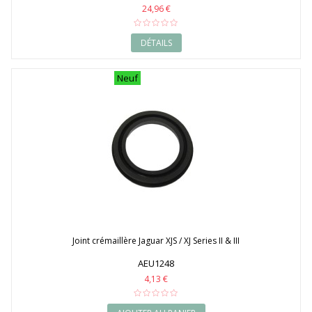
24,96 €
DÉTAILS
Neuf
Joint crémaillère Jaguar XJS / XJ Series II & III
AEU1248
4,13 €