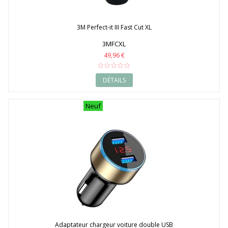
2009
2010
2011
3M Perfect-it III Fast Cut XL
2012
2013
3MFCXL
2014
49,96 €
2015
2016
DÉTAILS
2017
2018
2019
Neuf
2020
Adaptateur chargeur voiture double USB