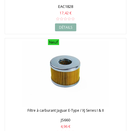
EAC1828
17,42 €
DÉTAILS
Neuf
Filtre à carburant Jaguar E-Type / XJ Series I & II
JS660
4,96 €