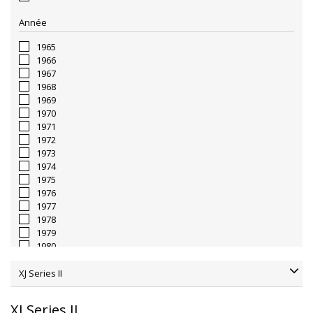
Année
1965
1966
1967
1968
1969
1970
1971
1972
1973
1974
1975
1976
1977
1978
1979
1980
1981
1982
XJ Series II
1983
1984
XJ Series II
1985