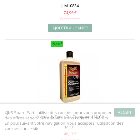
JLM10834
74,96 €
AJOUTER AU PANIER
Neuf
XJKS Spare Parts utilise des cookies pour vous proposer
ACCEPT
Meguiar's Foam Cut Compound M101
des offres et services adaptés à vos centres d’intérêts.
En poursuivant votre navigation, vous acceptez l’utilisation des
M101
cookies sur ce site.
48,17 €