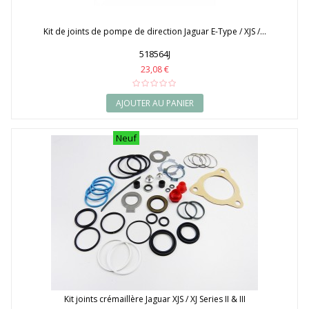
Kit de joints de pompe de direction Jaguar E-Type / XJS /...
518564J
23,08 €
AJOUTER AU PANIER
Neuf
Kit joints crémaillère Jaguar XJS / XJ Series II & III