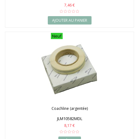
7,46 €
AJOUTER AU PANIER
Neuf
Coachline (argentée)
JLM10582MDL
8,17 €