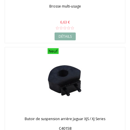
Brosse multi-usage
6,63 €
DÉTAILS
Neuf
Butoir de suspension arrière Jaguar XJS / XJ Series
C40158