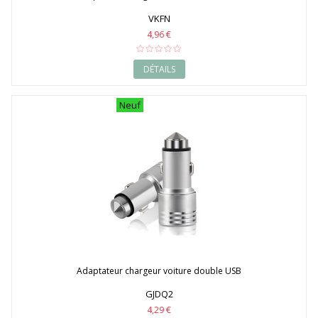
VKFN
4,96 €
DÉTAILS
Neuf
Adaptateur chargeur voiture double USB
GJDQ2
4,29 €