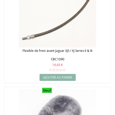
Flexible de frein avant Jaguar XJS / XJ Series II & III
CBC1390
16,63 €
AJOUTER AU PANIER
Neuf