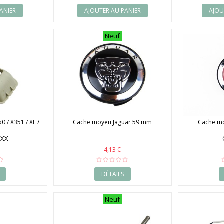
ANIER
AJOUTER AU PANIER
AJOU
Neuf
0 / X351 / XF /
Cache moyeu Jaguar 59 mm
Cache m
XXX
4,13 €
DÉTAILS
Neuf