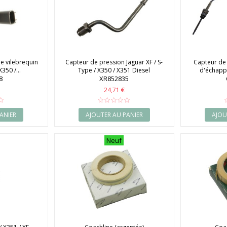
e vilebrequin
Capteur de pression Jaguar XF / S-
Capteur de
350 /...
Type / X350 / X351 Diesel
d'échappe
8
XR852835
24,71 €
ANIER
AJOUTER AU PANIER
AJOU
Neuf