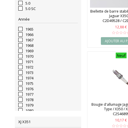
5.0
5.0 SC
Biellette de barre stabil
Jaguar X350 
Année
C2D49528 / C2
12,88 €
1965
1966
1967
AJOUTER AU P
1968
1969
Neuf
1970
1971
1972
1973
1974
1975
1976
1977
1978
Bougie d'allumage Jagu
1979
Type / X350 / X3
1980
C2S4689
1981
10,17 €
1982
XJ X351
1983