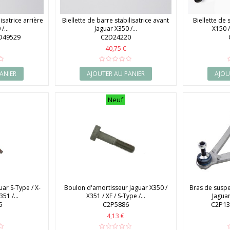
isatrice arrière
Biellette de barre stabilisatrice avant
Biellette de 
/...
Jaguar X350 /...
X150 /
D49529
C2D24220
40,75 €
ANIER
AJOUTER AU PANIER
AJOU
Neuf
ar S-Type / X-
Boulon d'amortisseur Jaguar X350 /
Bras de suspe
51 /...
X351 / XF / S-Type /...
Jaguar
5
C2P5886
C2P13
4,13 €