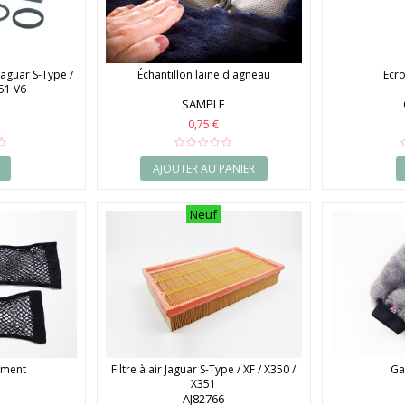
Jaguar S-Type /
Échantillon laine d'agneau
Ecr
351 V6
SAMPLE
0,75 €
AJOUTER AU PANIER
Neuf
ement
Filtre à air Jaguar S-Type / XF / X350 /
Ga
X351
AJ82766