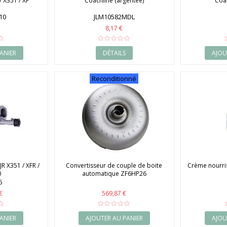
/ X351 / XF
Coachline (argentée)
Coa
10
JLM10582MDL
8,17 €
ANIER
DÉTAILS
AJOU
Reconditionné
R X351 / XFR /
Convertisseur de couple de boite
Crème nourris
0
automatique ZF6HP26
5
€
569,87 €
ANIER
AJOUTER AU PANIER
AJOU