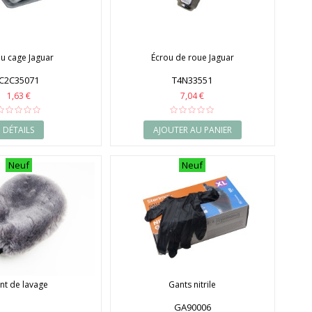
ou cage Jaguar
Écrou de roue Jaguar
C2C35071
T4N33551
1,63 €
7,04 €
DÉTAILS
AJOUTER AU PANIER
Neuf
Neuf
nt de lavage
Gants nitrile
GA90006