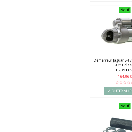
Neuf
Démarreur Jaguar S-Typ
X351 dies
C2D5116
164,96 €
AJOUTER AU P
Neuf