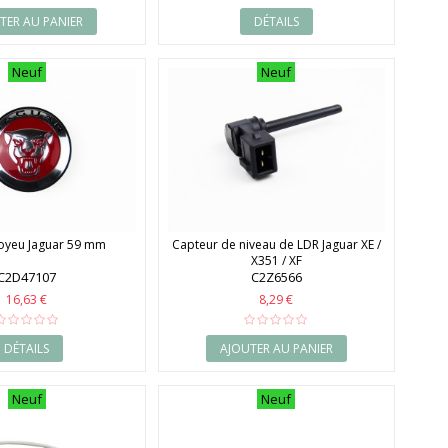
TER AU PANIER
DÉTAILS
Neuf
Neuf
oyeu Jaguar 59 mm
Capteur de niveau de LDR Jaguar XE /
X351 / XF
C2D47107
C2Z6566
16,63 €
8,29 €
DÉTAILS
AJOUTER AU PANIER
Neuf
Neuf