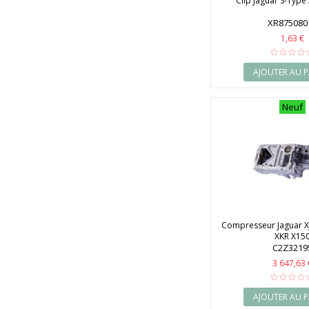
Clip Jaguar S-Type 
XR875080
1,63 €
AJOUTER AU P
Neuf
Compresseur Jaguar XJ
XKR X15
C2Z3219
3 647,63 
AJOUTER AU P