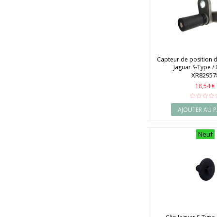
2007
2008
2009
2010
2011
2012
2013
Capteur de position d
2014
Jaguar S-Type / X
XR82957
2015
2016
18,54 €
2017
2018
AJOUTER AU P
2019
2020
Neuf