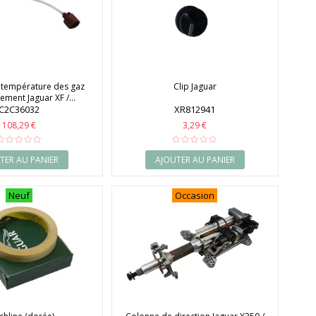
 température des gaz
Clip Jaguar
ment Jaguar XF /...
C2C36032
XR812941
108,29 €
3,29 €
TER AU PANIER
AJOUTER AU PANIER
Neuf
Occasion