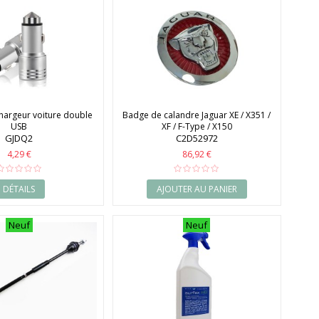
hargeur voiture double
Badge de calandre Jaguar XE / X351 /
USB
XF / F-Type / X150
GJDQ2
C2D52972
4,29 €
86,92 €
DÉTAILS
AJOUTER AU PANIER
Neuf
Neuf