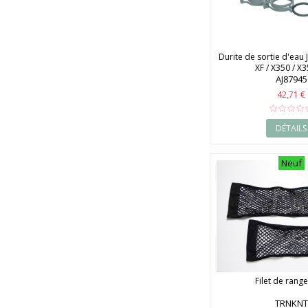
Durite de sortie d'eau 
XF / X350 / X
AJ87945
42,71 €
DÉTAILS
Neuf
Filet de rang
TRNKNT