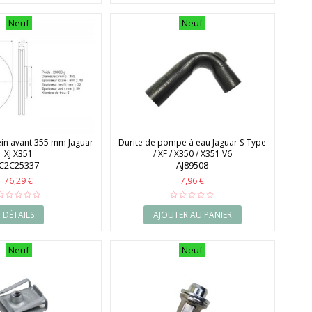
Neuf
Neuf
ein avant 355 mm Jaguar
Durite de pompe à eau Jaguar S-Type
XJ X351
/ XF / X350 / X351 V6
C2C25337
AJ89508
76,29 €
7,96 €
DÉTAILS
AJOUTER AU PANIER
Neuf
Neuf