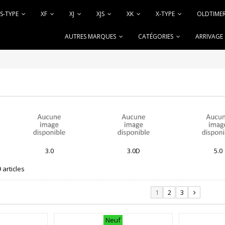
S-TYPE
XF
XJ
XJS
XK
X-TYPE
OLDTIME
AUTRES MARQUES
CATÉGORIES
ARRIVAGE
3.0
3.0D
5.0
9 articles
1
2
3
Neuf