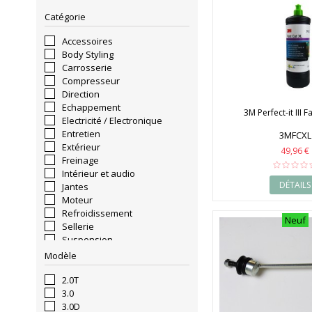
Catégorie
Accessoires
Body Styling
Carrosserie
Compresseur
Direction
Echappement
3M Perfect-it III F
Electricité / Electronique
Entretien
3MFCXL
Extérieur
49,96 €
Freinage
Intérieur et audio
DÉTAILS
Jantes
Moteur
Refroidissement
Neuf
Sellerie
Suspension
Transmission
Modèle
2.0T
3.0
3.0D