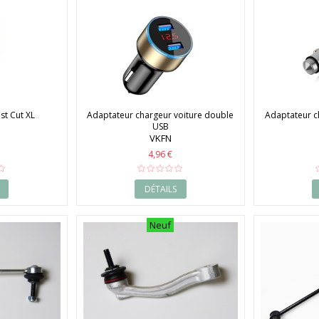
ast Cut XL
Adaptateur chargeur voiture double
Adaptateur c
USB
VKFN
4,96 €
DÉTAILS
Neuf