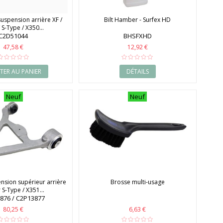
suspension arrière XF /
Bilt Hamber - Surfex HD
 S-Type / X350...
C2D51044
BHSFXHD
47,58 €
12,92 €
TER AU PANIER
DÉTAILS
Neuf
Neuf
nsion supérieur arrière
Brosse multi-usage
 S-Type / X351...
876 / C2P13877
80,25 €
6,63 €