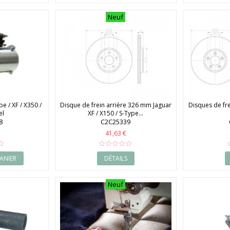
Neuf
e / XF / X350 /
Disque de frein arrière 326 mm Jaguar
Disques de fr
el
XF / X150 / S-Type...
8
C2C25339
41,63 €
ANIER
DÉTAILS
Neuf