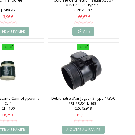
chline (dorée)
Colonne de direction Jaguar X350 /
X351 / XF / S-Type /...
JLM9647
C2P25507
3,96 €
166,67 €
TER AU PANIER
DÉTAILS
Neuf
Neuf
sante Connolly pour le
Débitmètre d'air Jaguar S-Type / X350
cuir
/ XF / X351 Diesel
CHF100
C2C12919
18,29 €
89,13 €
TER AU PANIER
AJOUTER AU PANIER