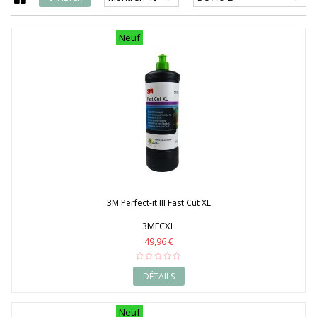
1995
1996
Neuf
1997
1998
1999
2000
2001
2002
2003
2004
2005
2006
2007
2008
2009
3M Perfect-it III Fast Cut XL
2010
3MFCXL
2011
2012
49,96 €
2013
2014
DÉTAILS
2015
2016
2017
Neuf