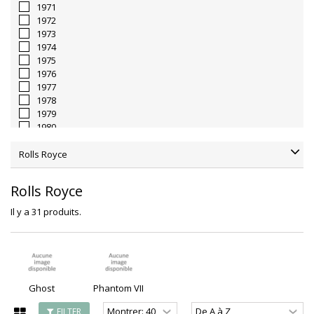
1971
1972
1973
1974
1975
1976
1977
1978
1979
1980
1981
1982
Rolls Royce
1983
1984
Rolls Royce
1985
1986
Il y a 31 produits.
1987
1988
1989
1990
1991
1992
Ghost
Phantom VII
1993
FILTER
1994