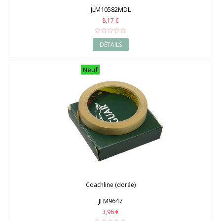
JLM10582MDL
8,17 €
DÉTAILS
Neuf
Coachline (dorée)
JLM9647
3,96 €