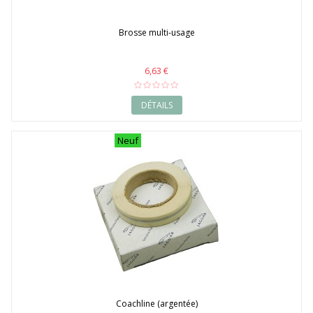
Brosse multi-usage
6,63 €
DÉTAILS
Neuf
Coachline (argentée)