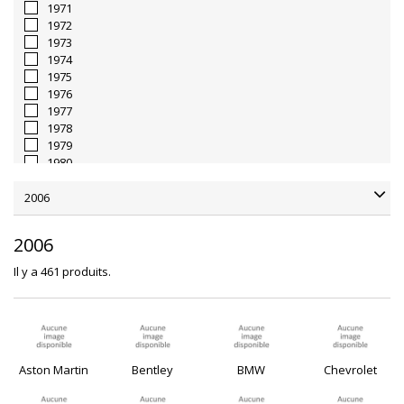
1971
1972
1973
1974
1975
1976
1977
1978
1979
1980
1981
1982
2006
1983
1984
2006
1985
1986
Il y a 461 produits.
1987
1988
1989
1990
1991
1992
Aston Martin
Bentley
BMW
Chevrolet
1993
1994