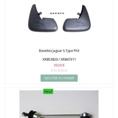
Bavettes Jaguar S-Type Ph3
XR853820 / XR847311
39,50 €
AJOUTER AU PANIER
Neuf