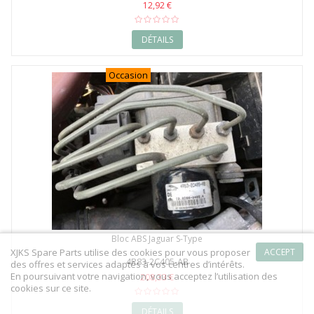
12,92 €
DÉTAILS
Occasion
Bloc ABS Jaguar S-Type
XJKS Spare Parts utilise des cookies pour vous proposer
ACCEPT
4R83-2C405-AB
des offres et services adaptés à vos centres d’intérêts.
En poursuivant votre navigation, vous acceptez l’utilisation des
208,33 €
cookies sur ce site.
DÉTAILS