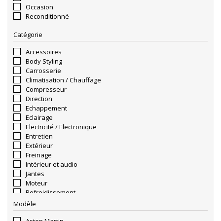
Occasion
Reconditionné
Catégorie
Accessoires
Body Styling
Carrosserie
Climatisation / Chauffage
Compresseur
Direction
Echappement
Eclairage
Electricité / Electronique
Entretien
Extérieur
Freinage
Intérieur et audio
Jantes
Moteur
Refroidissement
Sellerie
Modèle
Suspension
Transmission