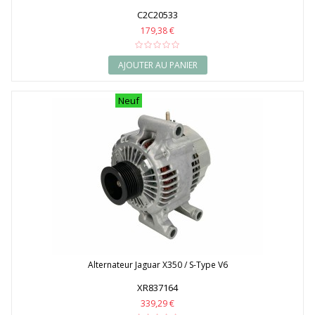
C2C20533
179,38 €
AJOUTER AU PANIER
Neuf
Alternateur Jaguar X350 / S-Type V6
XR837164
339,29 €