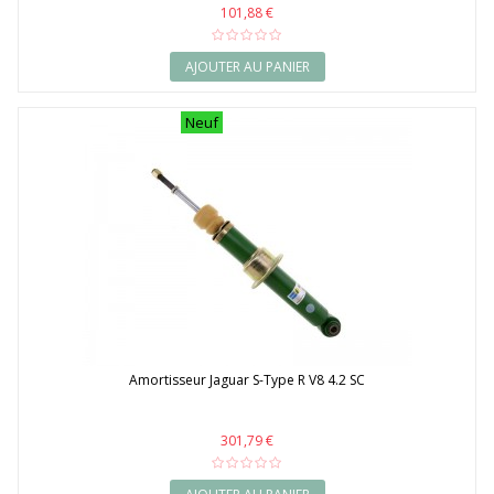
101,88 €
AJOUTER AU PANIER
Neuf
Amortisseur Jaguar S-Type R V8 4.2 SC
301,79 €