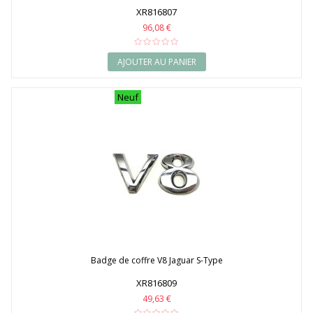
XR816807
96,08 €
AJOUTER AU PANIER
Neuf
Badge de coffre V8 Jaguar S-Type
XR816809
49,63 €