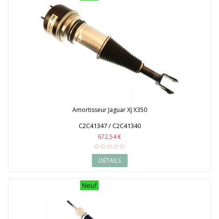
Amortisseur Jaguar XJ X350
C2C41347 / C2C41340
672,54 €
DÉTAILS
Neuf