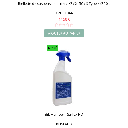
Biellette de suspension arrière XF / X150 / S-Type / X350...
C2D51044
47,58 €
AJOUTER AU PANIER
Neuf
Bilt Hamber - Surfex HD
BHSFXHD