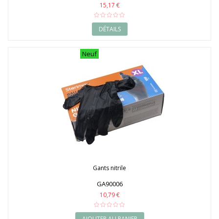
15,17 €
DÉTAILS
Neuf
Gants nitrile
GA90006
10,79 €
AJOUTER AU PANIER