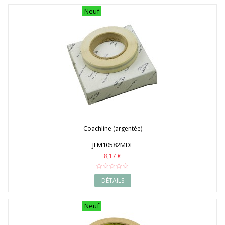
Neuf
Coachline (argentée)
JLM10582MDL
8,17 €
DÉTAILS
Neuf