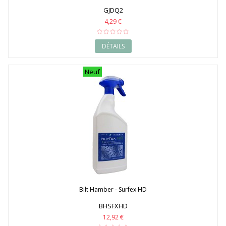
GJDQ2
4,29 €
DÉTAILS
Neuf
Bilt Hamber - Surfex HD
BHSFXHD
12,92 €