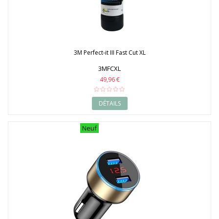
1999
2000
2001
2002
2003
2004
3M Perfect-it III Fast Cut XL
2005
2006
3MFCXL
2007
49,96 €
2008
2009
2010
DÉTAILS
2011
2012
Neuf
2013
2014
2015
2016
2017
2018
2019
2020