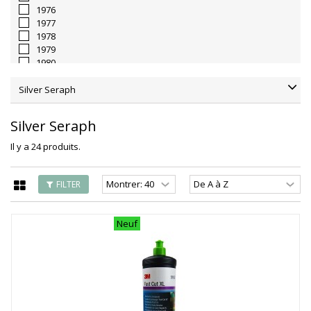
1976
1977
1978
1979
1980
1981
1982
Silver Seraph
1983
1984
Silver Seraph
1985
1986
Il y a 24 produits.
1987
1988
1989
FILTER
1990
1991
1992
Neuf
1993
1994
1995
1996
1997
1998